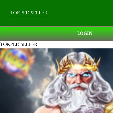
TOKPED SELLER
LOGIN
TOKPED SELLER