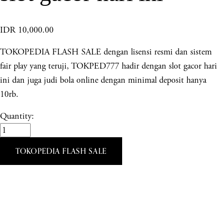
IDR 10,000.00
TOKOPEDIA FLASH SALE dengan lisensi resmi dan sistem
fair play yang teruji, TOKPED777 hadir dengan slot gacor hari
ini dan juga judi bola online dengan minimal deposit hanya
10rb.
Quantity:
TOKOPEDIA FLASH SALE