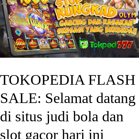
TOKOPEDIA FLASH
SALE: Selamat datang
di situs judi bola dan
slot gacor hari ini