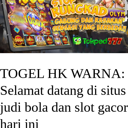
TOGEL HK WARNA:
Selamat datang di situs
judi bola dan slot gacor
hari ini