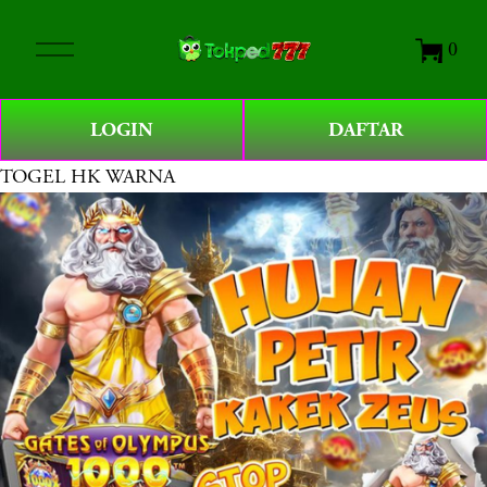
O
0
p
e
n
LOGIN
DAFTAR
M
e
TOGEL HK WARNA
n
u