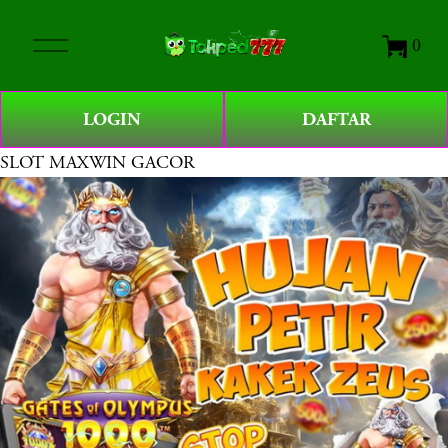
O
0
p
e
n
LOGIN
DAFTAR
M
e
SLOT MAXWIN GACOR
n
u