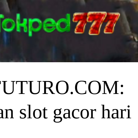
FUTURO.COM:
an slot gacor hari