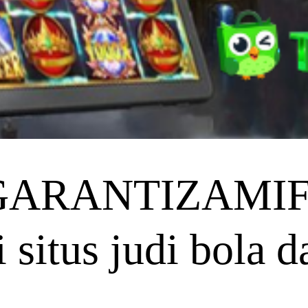
GARANTIZAMI
 situs judi bola d