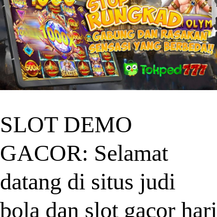
SLOT DEMO
GACOR: Selamat
datang di situs judi
bola dan slot gacor hari