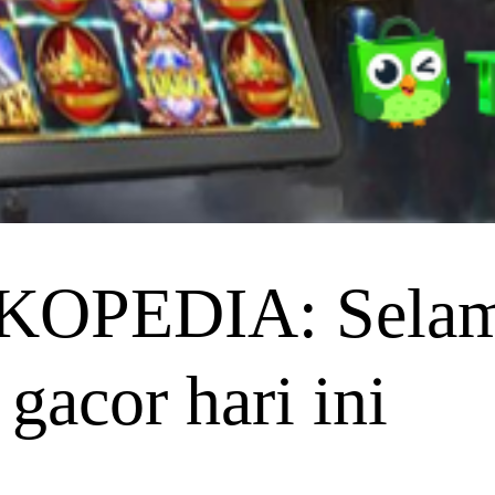
PEDIA: Selamat 
 gacor hari ini