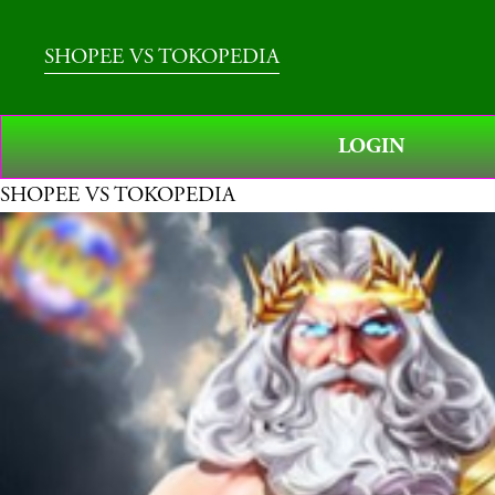
SHOPEE VS TOKOPEDIA
LOGIN
SHOPEE VS TOKOPEDIA