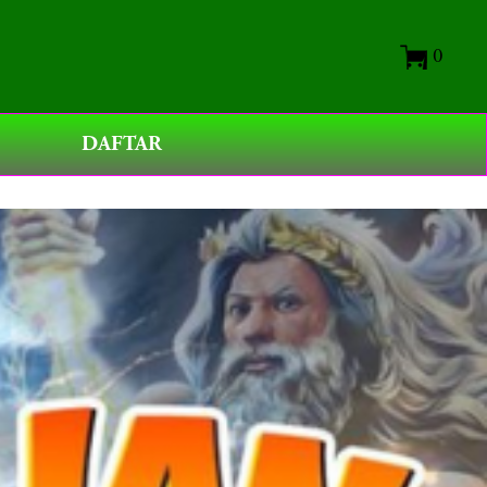
0
DAFTAR