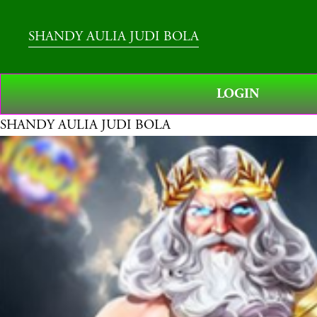
SHANDY AULIA JUDI BOLA
LOGIN
SHANDY AULIA JUDI BOLA