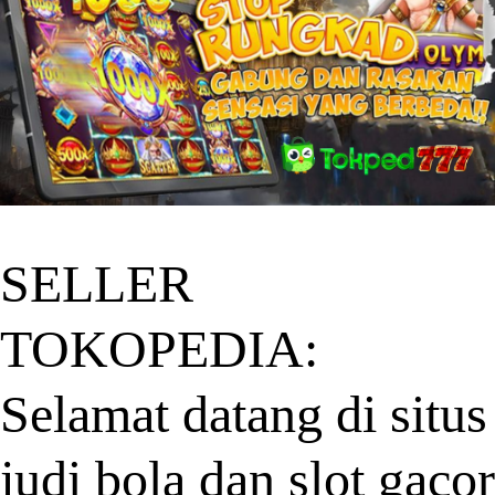
SELLER
TOKOPEDIA:
Selamat datang di situs
judi bola dan slot gacor