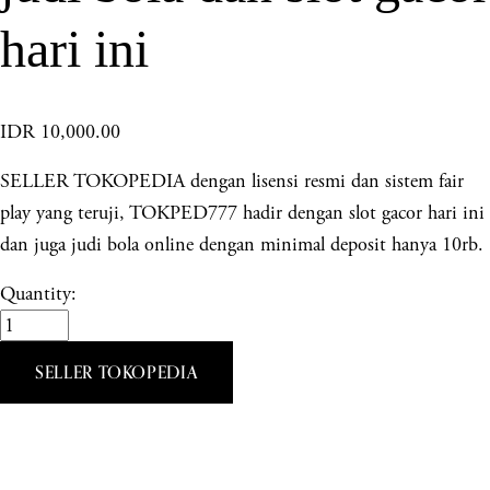
hari ini
IDR 10,000.00
SELLER TOKOPEDIA dengan lisensi resmi dan sistem fair
play yang teruji, TOKPED777 hadir dengan slot gacor hari ini
dan juga judi bola online dengan minimal deposit hanya 10rb.
Quantity:
SELLER TOKOPEDIA