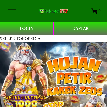
O
0
p
e
n
LOGIN
DAFTAR
M
e
SELLER TOKOPEDIA
n
u