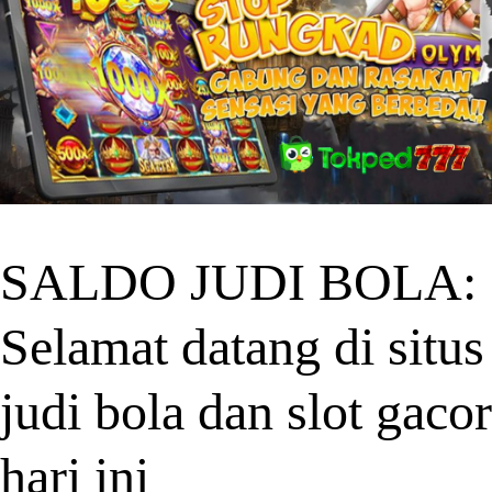
SALDO JUDI BOLA:
Selamat datang di situs
judi bola dan slot gacor
hari ini