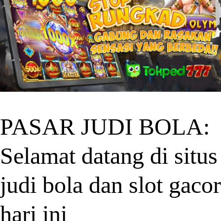
PASAR JUDI BOLA:
Selamat datang di situs
judi bola dan slot gacor
hari ini