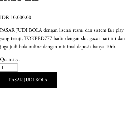
IDR 10,000.00
PASAR JUDI BOLA dengan lisensi resmi dan sistem fair play
yang teruji, TOKPED777 hadir dengan slot gacor hari ini dan
juga judi bola online dengan minimal deposit hanya 10rb.
Quantity:
PASAR JUDI BOLA
© 2025 COPYRIGHT |
POWERED BY SEOABAL-ABAL
PASAR JUDI BOLA