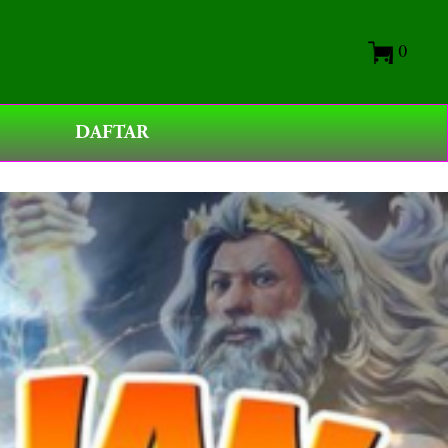
0
DAFTAR