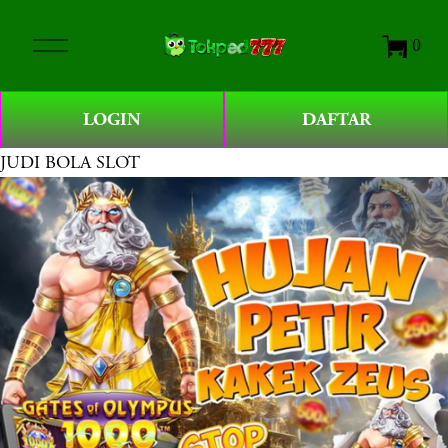
O
0
p
e
n
LOGIN
DAFTAR
M
e
JUDI BOLA SLOT
n
u