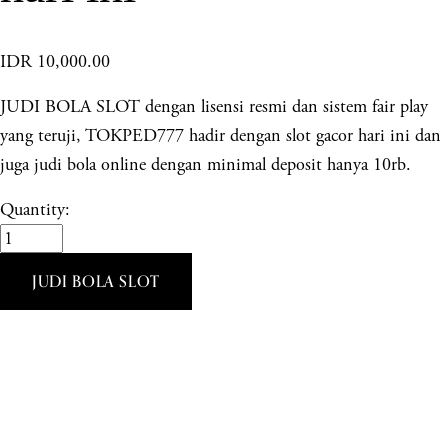
IDR 10,000.00
JUDI BOLA SLOT dengan lisensi resmi dan sistem fair play
yang teruji, TOKPED777 hadir dengan slot gacor hari ini dan
juga judi bola online dengan minimal deposit hanya 10rb.
Quantity:
JUDI BOLA SLOT
© 2025 COPYRIGHT |
POWERED BY SEOABAL-ABAL
JUDI BOLA SLOT