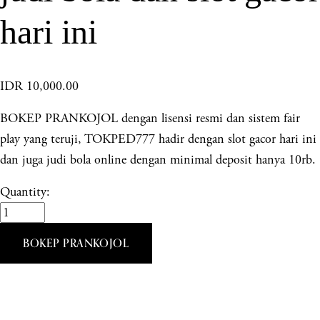
hari ini
IDR 10,000.00
BOKEP PRANKOJOL dengan lisensi resmi dan sistem fair
play yang teruji, TOKPED777 hadir dengan slot gacor hari ini
dan juga judi bola online dengan minimal deposit hanya 10rb.
Quantity:
BOKEP PRANKOJOL