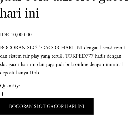
hari ini
IDR 10,000.00
BOCORAN SLOT GACOR HARI INI dengan lisensi resmi
dan sistem fair play yang teruji, TOKPED777 hadir dengan
slot gacor hari ini dan juga judi bola online dengan minimal
deposit hanya 10rb.
Quantity:
BOCORAN SLOT GACOR HARI INI