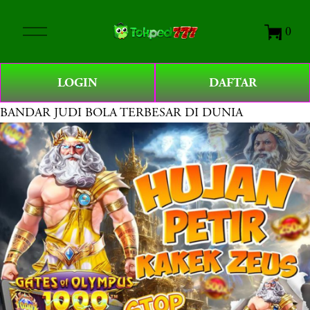
O
0
p
e
n
LOGIN
DAFTAR
M
e
BANDAR JUDI BOLA TERBESAR DI DUNIA
n
u