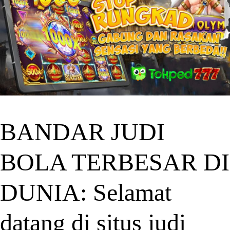
BANDAR JUDI
BOLA TERBESAR DI
DUNIA: Selamat
datang di situs judi